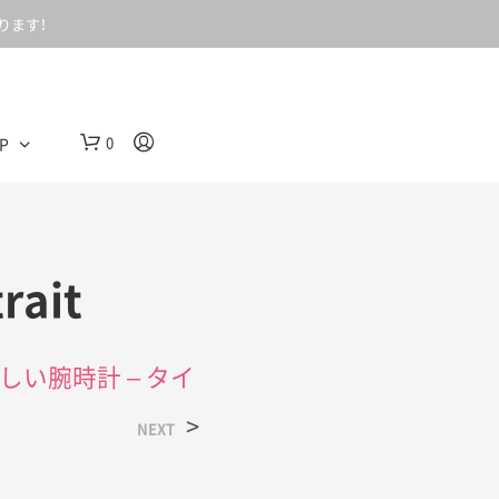
ります！
0
P
rait
い腕時計 – タイ
カ
>
NEXT
ー
ト