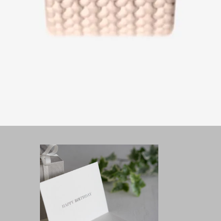
STORES
uquetについて
K CRAFTWORK JAPAN
JIKODO