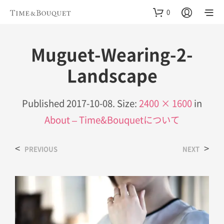
0
Muguet-Wearing-2-
Landscape
Published
2017-10-08
. Size:
2400 × 1600
in
About – Time&Bouquetについて
<
>
PREVIOUS
NEXT