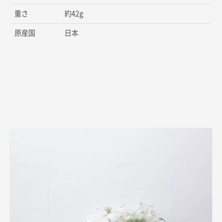
重さ
約42g
原産国
日本