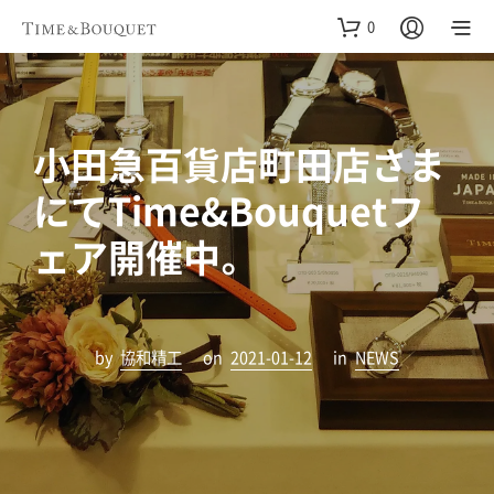
0
小田急百貨店町田店さま
にてTime&Bouquetフ
ェア開催中。
by
協和精工
on
2021-01-12
in
NEWS